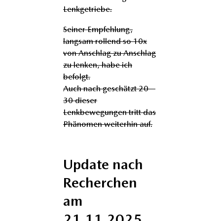
Lenkgetriebe.
Seiner Empfehlung,
langsam rollend so 10x
von Anschlag zu Anschlag
zu lenken, habe ich
befolgt.
Auch nach geschätzt 20 –
30 dieser
Lenkbewegungen tritt das
Phänomen weiterhin auf.
Update nach
Recherchen
am
21.11.2025