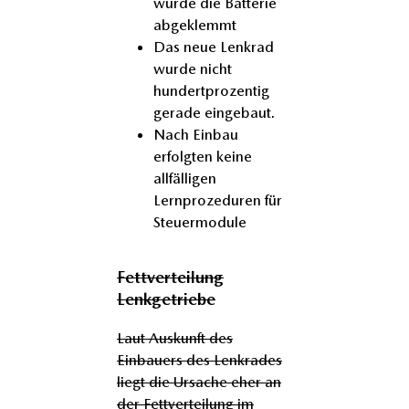
wurde die Batterie
abgeklemmt
Das neue Lenkrad
wurde nicht
hundertprozentig
gerade eingebaut.
Nach Einbau
erfolgten keine
allfälligen
Lernprozeduren für
Steuermodule
Fettverteilung
Lenkgetriebe
Laut Auskunft des
Einbauers des Lenkrades
liegt die Ursache eher an
der Fettverteilung im