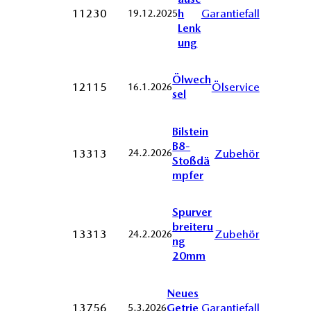
h
11230
Garantiefall
19.12.2025
Lenk
ung
Ölwech
12115
Ölservice
16.1.2026
sel
Bilstein
B8-
13313
Zubehör
24.2.2026
Stoßdä
mpfer
Spurver
breiteru
13313
Zubehör
24.2.2026
ng
20mm
Neues
Getrie
13756
Garantiefall
5.3.2026