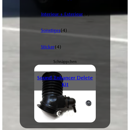
Interieur + Exterieur
(9)
Sonstiges
(4)
Sticker
(4)
Schnäppchen
Sound-Enhancer Delete
Kit
€
40