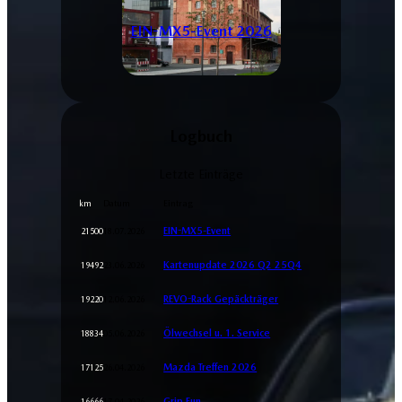
EIN-MX5-Event 2026
Logbuch
Letzte Einträge
Eintrag
km
Datum
EIN-MX5-Event
18.07.2026
21500
Kartenupdate 2026 Q2 25Q4
23.06.2026
19492
REVO-Rack Gepäckträger
12.06.2026
19220
Ölwechsel u. 1. Service
05.06.2026
18834
Mazda Treffen 2026
26.04.2026
17125
Grip Fun
17.04.2026
16666