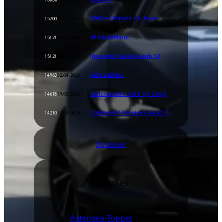
MXFive Ultimate Car Meet
11.04.2026
15700
AE Heckdiffusor
06.04.2026
15121
Megachip Splash Guards V2
05.04.2026
15121
K&N Luftfilter
02.04.2026
14963
Kartenupdate 2026 Q1 25Q3
19.03.2026
14618
Continental PremiumContact 7
12.03.2026
14210
Sponsor
Goodies
Antennen-Topper
(9)