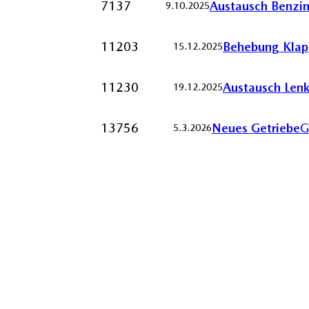
7137
Austausch Benzin
9.10.2025
11203
Behebung Klap
15.12.2025
11230
Austausch Len
19.12.2025
13756
Neues Getriebe
G
5.3.2026