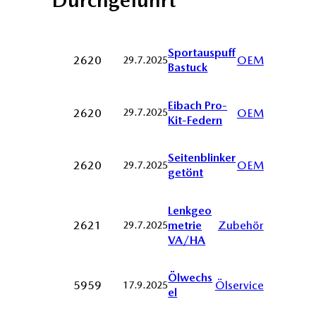
Durchgeführt
Sportauspuff
2620
OEM
29.7.2025
Bastuck
Eibach Pro-
2620
OEM
29.7.2025
Kit-Federn
Seitenblinker
2620
OEM
29.7.2025
getönt
Lenkgeo
metrie
2621
Zubehör
29.7.2025
VA/HA
Ölwechs
5959
Ölservice
17.9.2025
el