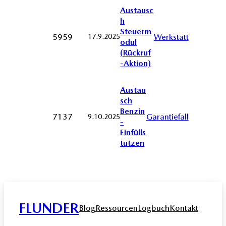
Austausc
h
Steuerm
5959
Werkstatt
17.9.2025
odul
(Rückruf
-Aktion)
Austau
sch
Benzin
7137
Garantiefall
9.10.2025
-
Einfülls
tutzen
FLUNDER
Blog
Ressourcen
Logbuch
Kontakt