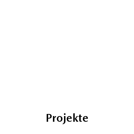
Projekte