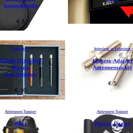
Sonnenblende
€
5
€
5
Sonstiges
Interieur + Exterieur
JAPAN DELIGHTS
Kamera-Adapter
Mazda
Antennensockel
Geschenkbox
€
5
€
30
Antennen-Topper
Antennen-Topper
Pilot
Piraten-Flagge