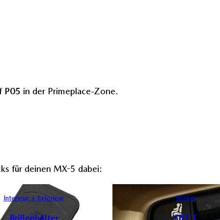
uf
P05
in der Primeplace-Zone.
cks für deinen MX-5 dabei:
Interieur + Exterieur
Sticker
Brillenhalter
EJECT