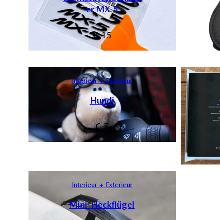
er MX-5
€
15
Interieur + Exterieur
Hundi
€
5
Interieur + Exterieur
Mini-Heckflügel