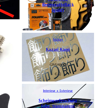
Bremssattellack
(gold)
€
25
Sticker
Kazari Kanji
GIVEAWAY
€
2
Interieur + Exterieur
Scheinwerferschutz
folie, transparent