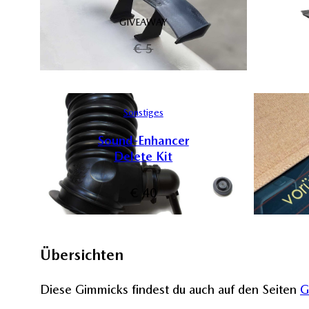
GIVEAWAY
€
5
Sonstiges
Sound-Enhancer
Delete Kit
€
40
Übersichten
Diese Gimmicks findest du auch auf den Seiten
G