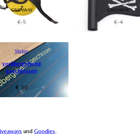
GIVEAWAY
GIVEAWAY
€
5
€
4
Sticker
vorübergehend
geschlossen
€
10
iveaways
und
Goodies
.